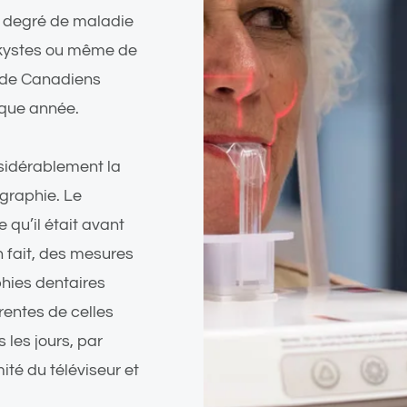
e degré de maladie
 kystes ou même de
s de Canadiens
aque année.
sidérablement la
ographie. Le
qu’il était avant
 fait, des mesures
phies dentaires
rentes de celles
les jours, par
ité du téléviseur et