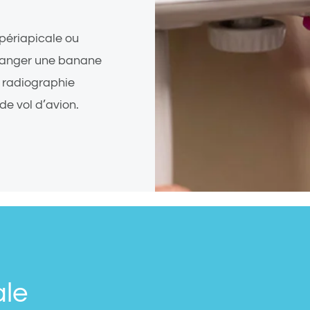
périapicale ou
manger une banane
 radiographie
e vol d’avion.
ale